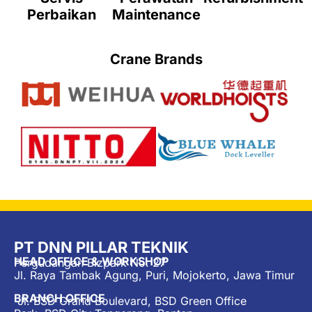
Perbaikan
Maintenance
Crane Brands
PT DNN PILLAR TEKNIK
HEAD OFFICE & WORKSHOP
Pergudangan Bizpark No. 27
Jl. Raya Tambak Agung, Puri, Mojokerto, Jawa Timur
BRANCH OFFICE
Jl. BSD Grand Boulevard, BSD Green Office