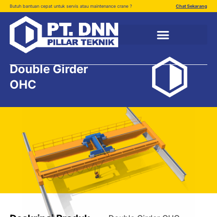
Butuh bantuan cepat untuk servis atau maintenance crane ?
Chat Sekarang
Double Girder
OHC