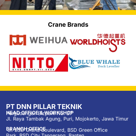
Crane Brands
PT DNN PILLAR TEKNIK
HEAD OFFICE & WORKSHOP
Pergudangan Bizpark No. 27
Jl. Raya Tambak Agung, Puri, Mojokerto, Jawa Timur
BRANCH OFFICE
Jl. BSD Grand Boulevard, BSD Green Office
Park, BSD City Tangerang, Banten