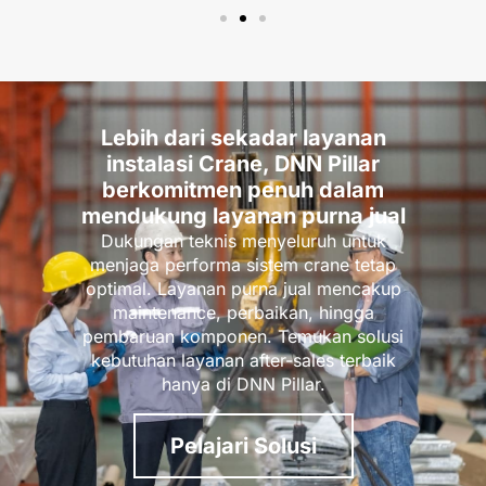
Lebih dari sekadar layanan
instalasi Crane, DNN Pillar
berkomitmen penuh dalam
mendukung layanan purna jual
Dukungan teknis menyeluruh untuk
menjaga performa sistem crane tetap
optimal. Layanan purna jual mencakup
maintenance, perbaikan, hingga
pembaruan komponen. Temukan solusi
kebutuhan layanan after-sales terbaik
hanya di DNN Pillar.
Pelajari Solusi