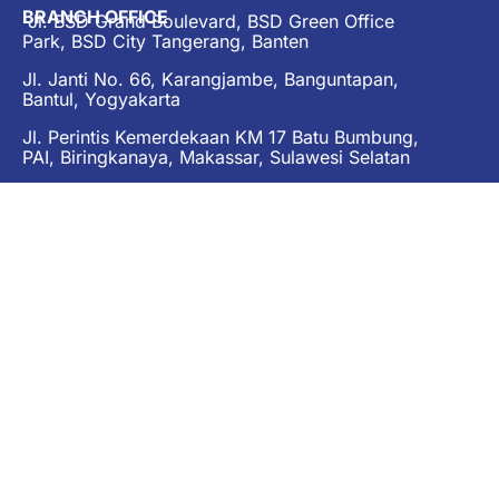
BRANCH OFFICE
Jl. BSD Grand Boulevard, BSD Green Office
Park, BSD City Tangerang, Banten
Jl. Janti No. 66, Karangjambe, Banguntapan,
Bantul, Yogyakarta
Jl. Perintis Kemerdekaan KM 17 Batu Bumbung,
PAI, Biringkanaya, Makassar, Sulawesi Selatan
Phone :
021 29553587
Email :
customer.service@dnnpillar.co.id
CRANE SPECIALIST
Single Girder OHC
Double Girder OHC
Gantry Crane
Slewing Jib Crane
KBK System
Goods Lift