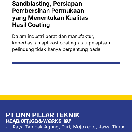
Sandblasting, Persiapan
5 T
Pembersihan Permukaan
Ser
yang Menentukan Kualitas
Tun
Hasil Coating
Adan
satu 
Dalam industri berat dan manufaktur,
opera
keberhasilan aplikasi coating atau pelapisan
pelindung tidak hanya bergantung pada
PT DNN PILLAR TEKNIK
HEAD OFFICE & WORKSHOP
Pergudangan Bizpark No. 27
Jl. Raya Tambak Agung, Puri, Mojokerto, Jawa Timur