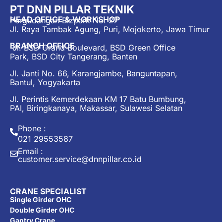
PT DNN PILLAR TEKNIK
HEAD OFFICE & WORKSHOP
Pergudangan Bizpark No. 27
Jl. Raya Tambak Agung, Puri, Mojokerto, Jawa Timur
BRANCH OFFICE
Jl. BSD Grand Boulevard, BSD Green Office
Park, BSD City Tangerang, Banten
Jl. Janti No. 66, Karangjambe, Banguntapan,
Bantul, Yogyakarta
Jl. Perintis Kemerdekaan KM 17 Batu Bumbung,
PAI, Biringkanaya, Makassar, Sulawesi Selatan
Phone :
021 29553587
Email :
customer.service@dnnpillar.co.id
CRANE SPECIALIST
Single Girder OHC
Double Girder OHC
Gantry Crane